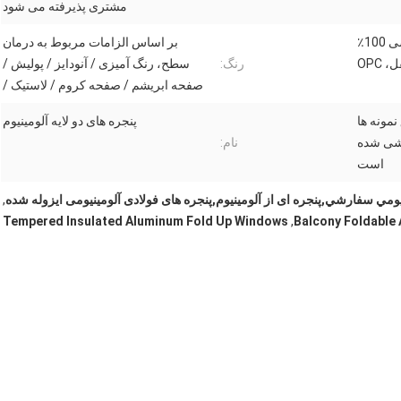
مشتری پذیرفته می شود
ISO9001-2008، IPQC، بازرسی 100٪
بر اساس الزامات مربوط به درمان
 OPC
رنگ:
سطح، رنگ آمیزی / آنودایز / پولیش /
صفحه ابریشم / صفحه کروم / لاستیک /
مونه ها
پنجره های دو لایه آلومینیوم
شی شده
نام:
است
يومي سفارشي,پنجره ای از آلومینیوم,پنجره های فولادی آلومینیومی ایزوله شده
,
Tempered Insulated Aluminum Fold Up Windows
,
Balcony Foldable