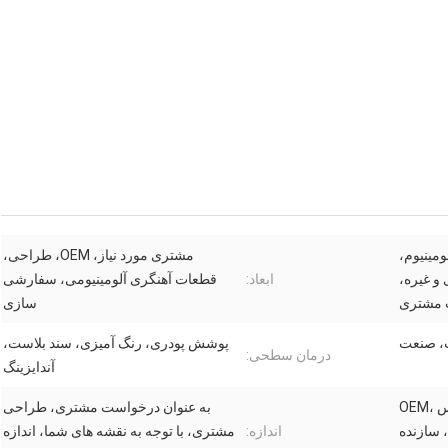
لومینیوم،
مشتری مورد نیاز، OEM، طراحی،
 و غیره،
ابعاد:
قطعات آهنگری آلومینیومی، سفارشی
 مشتری
سازی
، صنعت
پوشش پودری، رنگ آمیزی، سند بلاست،
درمان سطحی:
آندایزینگ
سرویس OEM/ODM، سرویس OEM،
به عنوان درخواست مشتری، طراحی
اندازه:
مشتری، با توجه به نقشه های شما، اندازه