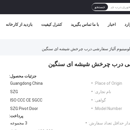
جستجو
ارد
اخبار
با ما تماس بگیرید
کنترل کیفیت
بازدید از کارخانه
لومینیوم آلیاژ سفارشی درب چرخش شیشه ای سنگین
ارشی درب چرخش شیشه ای سنگین
جزئیات محصول:
Guangdong China
Place of Origin:
نام تجاری:
SZG
گواهی:
ISO CCC CE SGCC
SZG Pivot Door
Model Number:
پرداخت:
ار حداقل تعداد سفارش:
3 مجموعه