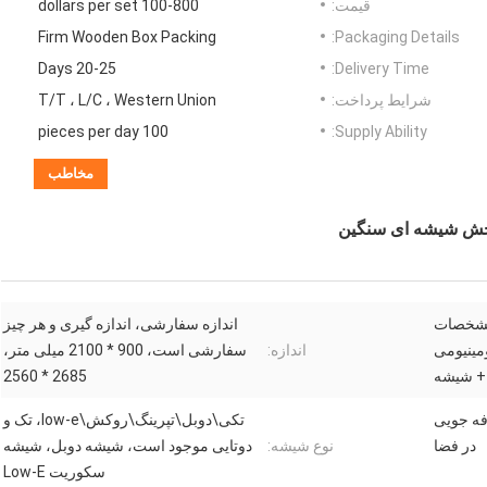
قیمت:
100-800 dollars per set
Firm Wooden Box Packing
Packaging Details:
20-25 Days
Delivery Time:
شرایط پرداخت:
T/T ، L/C ، Western Union
100 pieces per day
Supply Ability:
مخاطب
رخش شیشه ای سنگین
 مشخصات
اندازه سفارشی، اندازه گیری و هر چیز
مینیومی
اندازه:
سفارشی است، 900 * 2100 میلی متر،
+ شیشه
2685 * 2560
ایمنی، ODM، صرفه جویی
تکی\دوبل\تپرینگ\روکش\low-e، تک و
در فضا
نوع شیشه:
دوتایی موجود است، شیشه دوبل، شیشه
سکوریت Low-E