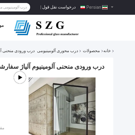
درخواست نقل قول
|
Persian
مو
خانه
محصولات
درب محوری آلومینیومی
درب ورودی منحنی آ
درب ورودی منحنی آلومینیوم آلیاژ سف
مقد