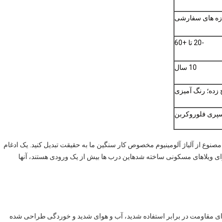
ازه های سفارشی
-20 تا +60
10 سال
زده؛ رنگ آمیزی
پری فلوروکربن
صنوع از آلياژ آلومينيوم مخصوص کار سنگین ما به حقيقت تبديل کنيد. يک ادغام
 ویلاهای مسکونی ساخته شدهاین درب ها بیش از یک ورودی هستند، آنها
 6063-T5، درب های محور ما برای مقاومت در برابر استفاده شدید، آب و هوای شدید و خوردگی طراحی شده