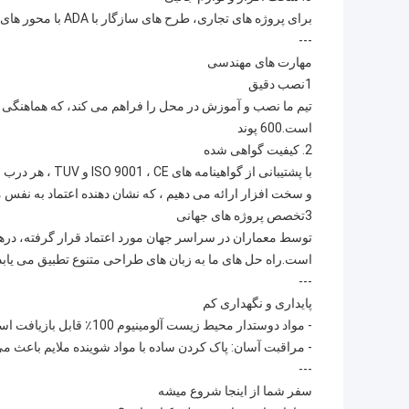
برای پروژه های تجاری، طرح های سازگار با ADA با محور های آفست بدون از دست دادن سبک، دسترسی را تضمین می کنند.
---
مهارت های مهندسی
1نصب دقیق
است.600 پوند
2. کیفیت گواهی شده
و سخت افزار ارائه می دهیم ، که نشان دهنده اعتماد به نفس م
3تخصص پروژه های جهانی
توسط معماران در سراسر جهان مورد اعتماد قرار گرفته، درها
است.راه حل های ما به زبان های طراحی متنوع تطبیق می یابد
---
پایداری و نگهداری کم
- مواد دوستدار محیط زیست آلومینیوم 100٪ قابل بازیافت است، مطابق با استانداردهای ساختمان سبز.
- مراقبت آسان: پاک کردن ساده با مواد شوینده ملایم باعث 
---
سفر شما از اينجا شروع ميشه