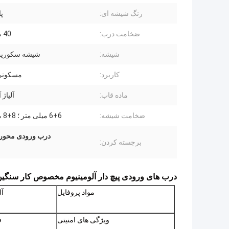
رنگ شیشه ای:
پ
ضخامت درب:
40 میلی متر
شیشه:
شیشه سکوریت
کاربرد:
مسکونی
ماده قاب:
آلیاژ 
ضخامت شیشه:
6+6 میلی متر ؛ 8+8 میلی متر
درب ورودی محوری
برجسته کردن:
درب های ورودی پیچ دار آلومینیوم مخصوص کار سنگی
مواد پروفایل
آل
ویژگی های امنیتی
ق