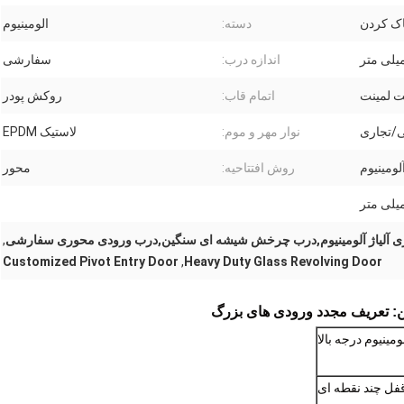
اک کردن
دسته:
الومینیوم
اندازه درب:
سفارشی
 لمینت
اتمام قاب:
روکش پودر
/تجاری
نوار مهر و موم:
لاستیک EPDM
آلومینیوم
روش افتتاحیه:
محور
 آلیاژ آلومینیوم,درب چرخش شیشه ای سنگین,درب ورودی محوری سفارشی
,
Customized Pivot Entry Door
,
Heavy Duty Glass Revolving Door
ن: تعریف مجدد ورودی های بزرگ
ومینیوم درجه بالا
فل چند نقطه ای