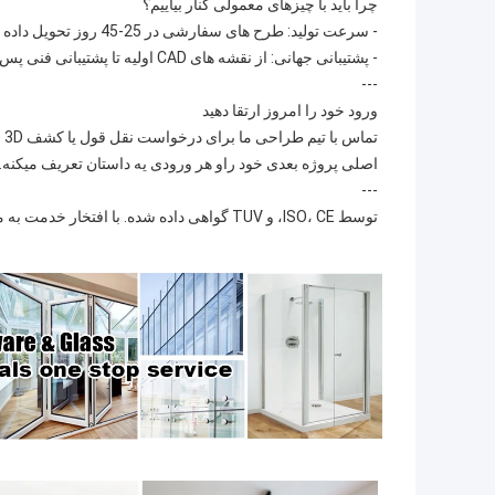
چرا باید با چیزهای معمولی کنار بیاییم؟
- سرعت تولید: طرح های سفارشی در 25-45 روز تحویل داده می شود، که با ظرفیت تولید 5000 مجموعه / ماه پشتیبانی می شود.
- پشتیبانی جهانی: از نقشه های CAD اولیه تا پشتیبانی فنی پس از فروش، ما در هر مرحله با شما همکاری می کنیم.
---
ورود خود را امروز ارتقا دهید
تم
اصلی پروژه بعدی خود راو هر ورودی یه داستان تعریف میکنه.
---
توسط ISO، CE، و TUV گواهی داده شده. با افتخار خدمت به معماران، پیمانکاران و صاحبان خانه از سال 1993