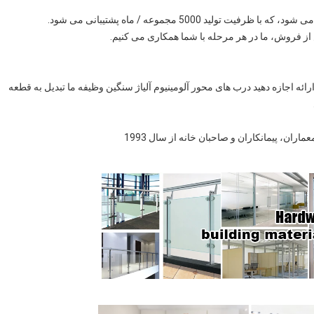
اس با تیم طراحی ما برای درخواست نقل قول یا کشف 3D ارائه اجازه دهید درب های محور آلومینیوم آلیاژ سنگین وظیفه ما تبدیل به قطعه