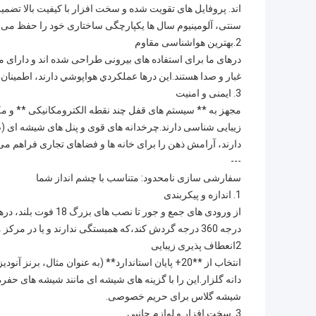
اند. پروفایل های تقویت شده و سخت افزار با کیفیت بالا تضمی
سنتی، آلومینیوم سال ها یکپارچگی ساختاری خود را حفظ می کند
2.بهترین هواشناسی مقاوم
درهای ما برای استفاده های بیرونی طراحی شده اند و دارای 
غبار و صدا هستند.اين درها عملکردي هواپوشي دارند، اطمینان
3. ایمنی و امنیت
مجهز به ** سیستم های قفل چند نقطه الکترومکانیکی ** و مک
دارند، آرامش ذهن را برای خانه ها و فضاهای تجاری فراهم می 
---
سفارشی سازی نامحدود: متناسب با چشم انداز شما
1. اندازه و پیکربندی
درجه 360 درجه گردش کند،که همبستگی ندارند و یا در مرکز محور هستند.
2انعطاف پذیری زیبایی
انتخاب از **20+ پایان استاندارد** (به عنوان مثال
دانه گلزار.این را با گزینه های شیشه ای مانند شیشه های حفره
شیشه گلاس برای حریم خصوصی.
3. سخت افزار و لوازم جانبی