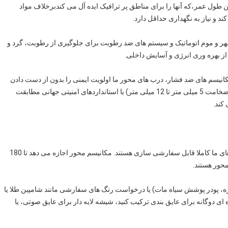
ن طول عمر،که آنها را برای مناطق پر ترافیک ایده آل می کندبرخلاف مواد
 و نیاز به نگهداری حداقل دارد.
مهر و موم اتوماتیک و سیستم های ضد رطوبت برای جلوگیری از رطوبت، گرد و
 از بهره وری انرژی و آسایش داخلی.
انیسم های ضد فشار، درب های محور ما اولویت ایمنی را بدون از دست دادن
زیبایی شناسی دارند.چرخدانه های قوی و پنل های شیشه ای (ضخامت 5 میلی متر تا 12 میلی متر) با استانداردهای امنیتی جهانی مطابقت
کند.
از ورودی های جمع و جور تا نصب های بزرگ 18 فوت بلند، درهای ما کاملا قابل سفارشی سازی هستند. مکانیسم محور اجازه می دهد تا 180
، برنز آنودیزه، پودر پوشش سیاه مات) یا درخواست رنگ های سفارشی مانند شامپین طلا یا
 ای دوگانه برای عایق بندی ترکیب کنید، شیشه لایه دار برای عایق صوتی، یا